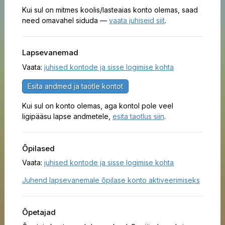
Kui sul on mitmes koolis/lasteaias konto olemas, saad
need omavahel siduda —
vaata juhiseid siit
.
Lapsevanemad
Vaata:
juhised kontode ja sisse logimise kohta
Esita andmed ja taotle kontot
Kui sul on konto olemas, aga kontol pole veel
ligipääsu lapse andmetele,
esita taotlus siin
.
Õpilased
Vaata:
juhised kontode ja sisse logimise kohta
Juhend lapsevanemale õpilase konto aktiveerimiseks
Õpetajad