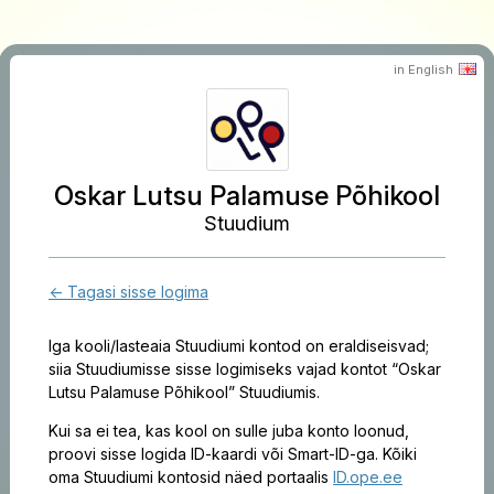
in English
Oskar Lutsu Palamuse Põhikool
Stuudium
← Tagasi sisse logima
Iga kooli/lasteaia Stuudiumi kontod on eraldiseisvad;
siia Stuudiumisse sisse logimiseks vajad kontot “Oskar
Lutsu Palamuse Põhikool” Stuudiumis.
Kui sa ei tea, kas kool on sulle juba konto loonud,
proovi sisse logida ID-kaardi või Smart-ID-ga. Kõiki
oma Stuudiumi kontosid näed portaalis
ID.ope.ee